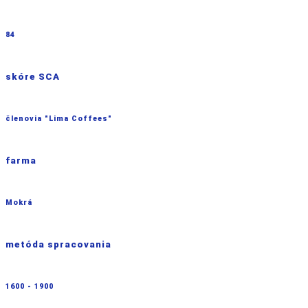
84
skóre SCA
členovia "Lima Coffees"
farma
Mokrá
metóda spracovania
1600 - 1900