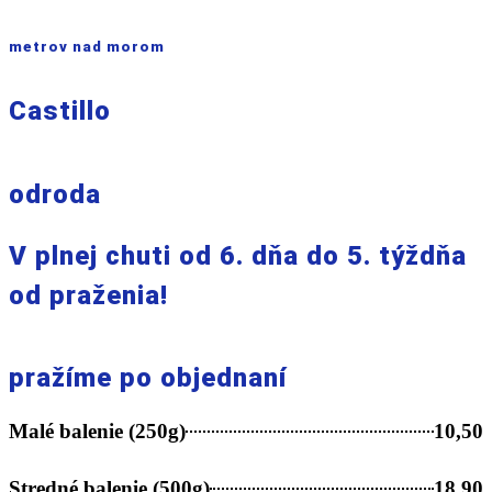
metrov nad morom
Castillo
odroda
V plnej chuti od 6. dňa do 5. týždňa
od praženia!
pražíme po objednaní
Malé balenie (250g)
10,50
Stredné balenie (500g)
18,90