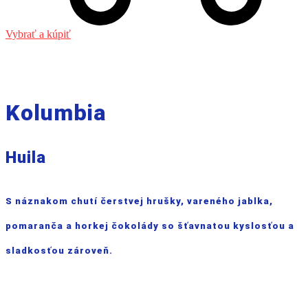
Vybrať a kúpiť
Kolumbia
Huila
S náznakom chutí čerstvej hrušky, vareného jablka,
pomaranča a horkej čokolády so šťavnatou kyslosťou a
sladkosťou zároveň.