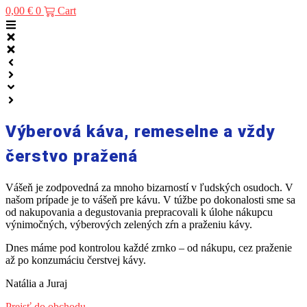
0,00
€
0
Cart
Výberová káva, remeselne a vždy
čerstvo pražená
Vášeň je zodpovedná za mnoho bizarností v ľudských osudoch. V
našom prípade je to vášeň pre kávu. V túžbe po dokonalosti sme sa
od nakupovania a degustovania prepracovali k úlohe nákupcu
výnimočných, výberových zelených zŕn a praženiu kávy.
Dnes máme pod kontrolou každé zrnko – od nákupu, cez praženie
až po konzumáciu čerstvej kávy.
Natália a Juraj
Prejsť do obchodu