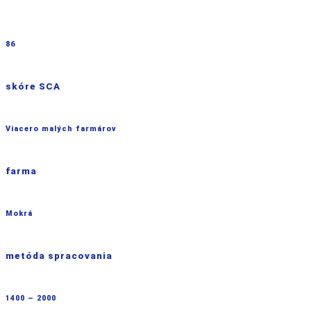
86
skóre SCA
Viacero malých farmárov
farma
Mokrá
metóda spracovania
1400 – 2000