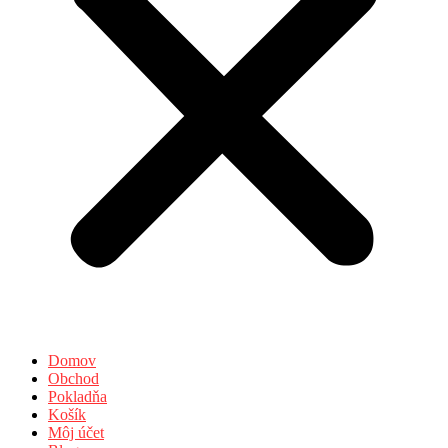
Domov
Obchod
Pokladňa
Košík
Môj účet