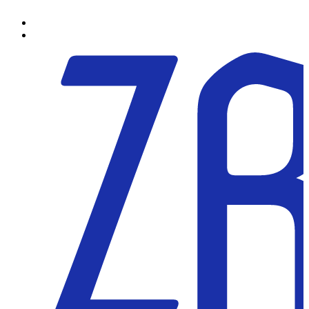
Preskočiť
na
obsah