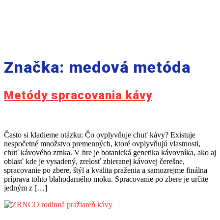
Značka:
medová metóda
Metódy spracovania kávy
Často si kladieme otázku: Čo ovplyvňuje chuť kávy? Existuje
nespočetné množstvo premenných, ktoré ovplyvňujú vlastnosti,
chuť kávového zrnka. V hre je botanická genetika kávovníka, ako aj
oblasť kde je vysadený, zrelosť zbieranej kávovej čerešne,
spracovanie po zbere, štýl a kvalita praženia a samozrejme finálna
príprava tohto blahodarného moku. Spracovanie po zbere je určite
jedným z […]