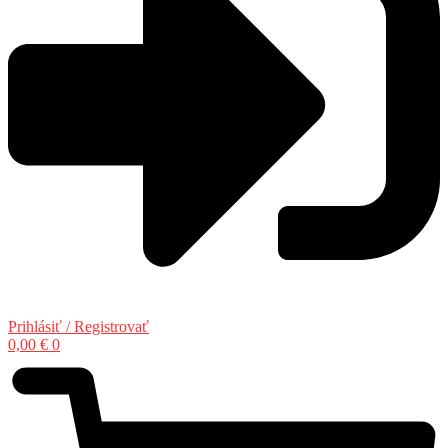
Prihlásiť / Registrovať
0,00
€
0