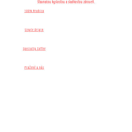
šťavnatou kyslosťou a sladkosťou zároveň.
100% Arabica
Single Origin​
Specialty Coffee
Pražené u nás