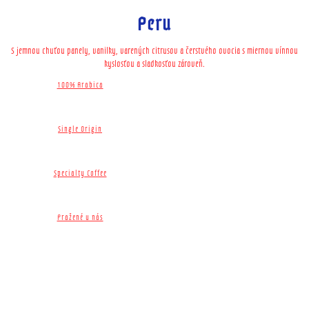
Peru
S jemnou chuťou panely, vanilky, varených citrusov a čerstvého ovocia s miernou vínnou
kyslosťou a sladkosťou zároveň.
100% Arabica
Single Origin​
Specialty Coffee
Pražené u nás