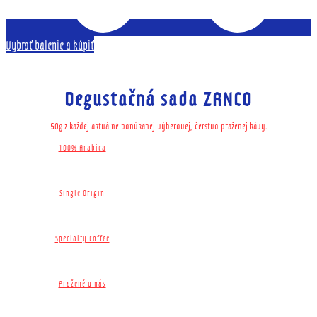
Vybrať balenie a kúpiť
Degustačná sada ZRNCO
50g z každej aktuálne ponúkanej výberovej, čerstvo praženej kávy.
100% Arabica
Single Origin​
Specialty Coffee
Pražené u nás