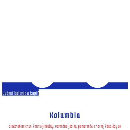
Vybrať balenie a kúpiť
Kolumbia
S náznakom chutí čerstvej hrušky, vareného jablka, pomaranča a horkej čokolády so