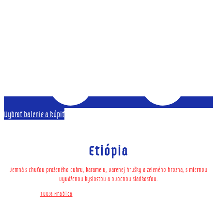
Vybrať balenie a kúpiť
Etiópia
Jemná s chuťou praženého cukru, karamelu, varenej hrušky a zeleného hrozna, s miernou
vyváženou kyslosťou a ovocnou sladkosťou.
100% Arabica