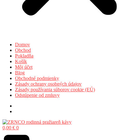
Domov
Obchod
Pokladňa
Košík
Môj účet
Blog
Obchodné podmienky
Zásady ochrany osobných údajov
Zásady používania súborov cookie (EÚ)
Odstúpenie od zmluvy
0,00
€
0