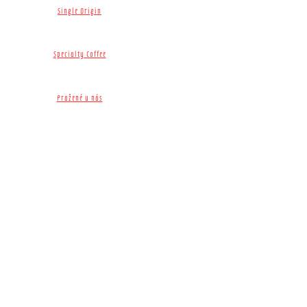
Single Origin​
Specialty Coffee
Pražené u nás