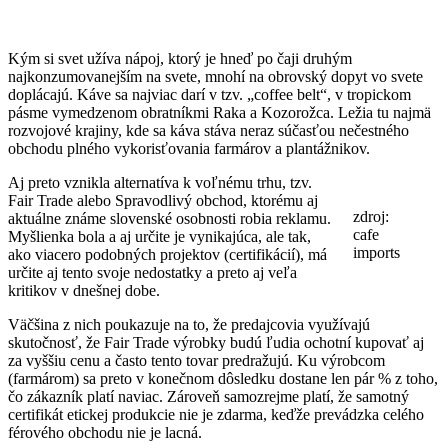
Kým si svet užíva nápoj, ktorý je hneď po čaji druhým
najkonzumovanejším na svete, mnohí na obrovský dopyt vo svete
doplácajú. Káve sa najviac darí v tzv. „coffee belt“, v tropickom
pásme vymedzenom obratníkmi Raka a Kozorožca. Ležia tu najmä
rozvojové krajiny, kde sa káva stáva neraz súčasťou nečestného
obchodu plného vykorisťovania farmárov a plantážnikov.
Aj preto vznikla alternatíva k voľnému trhu, tzv.
Fair Trade alebo Spravodlivý obchod, ktorému aj
zdroj:
aktuálne známe slovenské osobnosti robia reklamu.
cafe
Myšlienka bola a aj určite je vynikajúca, ale tak,
imports
ako viacero podobných projektov (certifikácií), má
určite aj tento svoje nedostatky a preto aj veľa
kritikov v dnešnej dobe.
Väčšina z nich poukazuje na to, že predajcovia využívajú
skutočnosť, že Fair Trade výrobky budú ľudia ochotní kupovať aj
za vyššiu cenu a často tento tovar predražujú. Ku výrobcom
(farmárom) sa preto v konečnom dôsledku dostane len pár % z toho,
čo zákazník platí naviac. Zároveň samozrejme platí, že samotný
certifikát etickej produkcie nie je zdarma, keďže prevádzka celého
férového obchodu nie je lacná.