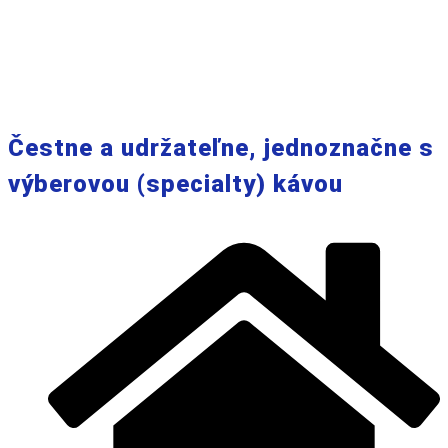
Čestne a udržateľne, jednoznačne s
výberovou (specialty) kávou