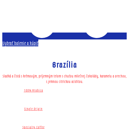
Vybrať balenie a kúpiť
Brazília
Sladká a čistá s krémovým, príjemným telom s chuťou mliečnej čokolády, karamelu a orechov,
s jemnou citrickou aciditou.
100% Arabica
Single Origin​
Specialty Coffee