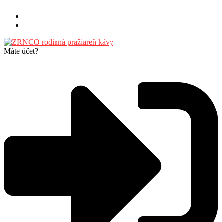
Preskočiť
na
obsah
Máte účet?