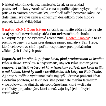
Niektorí ekonómovia tiež namietajú, že ak sa napríklad
pestovateľom kávy zaručí stála cena nepodliehajúca výkyvom trhu,
priláka to ďalších pestovateľov, ktorí tiež začnú pestovať kávu, čo
ďalej zníži svetovú cenu a konečným dôsledkom bude hlboký
prepad. (zdroj: Wikipédia)
S našou ZRNCOvou kávou
sa však nemusíte obávať, že by ste
sa aj vy stali nevedomky súčasťou nečestného obchodu.
Nakupujeme jedine výberové zelené zrná „
Coffea Arabica
“ a to za
prémiové ceny, výrazne presahujúce rámec iniciatívy Fair Trade,
ktorá celosvetovo chráni poľnohospodárov pred potláčaním
základných ľudských práv.
Importér, od ktorého kupujeme kávu, platí producentom za kvalitu
kávy a úsilie, ktoré museli vynaložiť, aby ich káva splnila jasne
stanovené kritériá výberovej kávy (specialty coffee), nie kvôli úsiliu
a nákladom, ktoré by mali s certifikáciou ich kávy na Fair Trade
.
Aj preto si môžete vychutnať našu najlepšiu čerstvo praženú kávu
s dobrým pocitom, že takto nezištne pomáhate malým farmárom
v rozvojových krajinách, nie spoločnostiam, ktoré vydávajú
certifikáty, prípadne tým, ktorí zneužívajú logá jednotlivých
certifikátov.